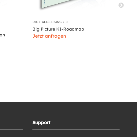
DIGITALISIERUNG / IT
STRA
Big Picture KI-Roadmap
Str
ion
Jetzt anfragen
Jet
Support