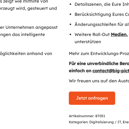
 zeigt wie mithilfe von
Detailszenen, die Eure Inh
rzeugt wird, gesteuert und
Berücksichtigung Eures Co
Änderungsschleifen für a
Euer Unternehmen angepasst
ngen das intelligente
Weitere Roll-Out
Medien
,
unterstützen
möglichkeiten anhand von
Mehr zum Entwicklungs-Proze
Für eine unverbindliche Bera
einfach an
contact@big-pic
Wir freuen uns auf den Aust
Jetzt anfragen
Artikelnummer:
87051
Kategorien:
Digitalisierung / IT
,
Ene